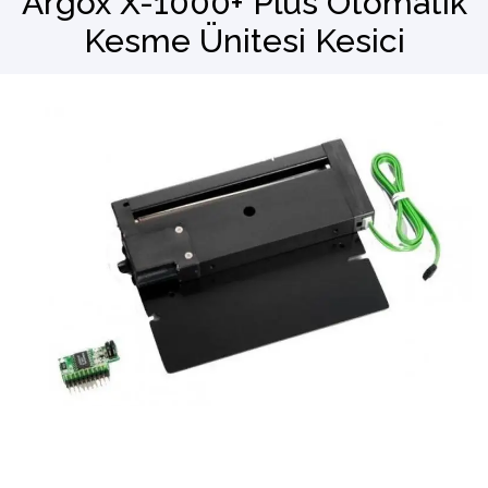
Argox X-1000+ Plus Otomatik
Kesme Ünitesi Kesici
Barkod Okuyucu
El Terminali