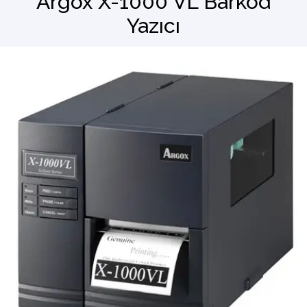
Argox X-1000 VL Barkod
Yazıcı
Barkod Okuyucu
El Terminali