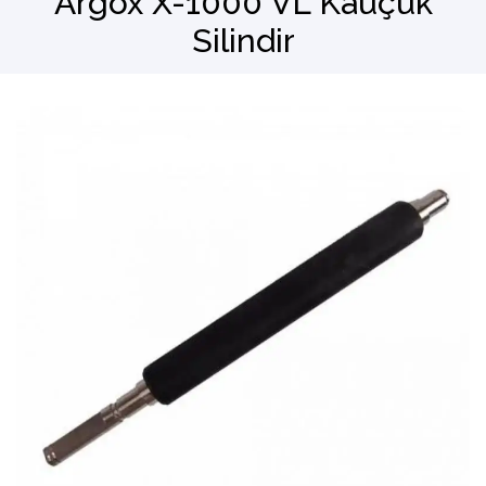
Argox X-1000 VL Kauçuk
Silindir
Barkod Okuyucu
El Terminali