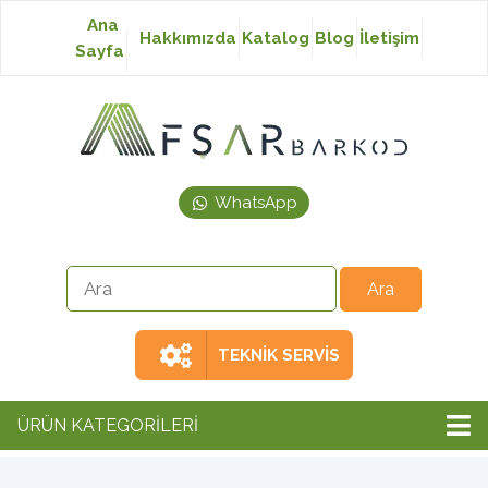
Ana
Hakkımızda
Katalog
Blog
İletişim
Sayfa
Baskısız Etiket
Baskılı Etiket
WhatsApp
Laser Etiket
Japon Akmaz Yıkama
Talimatı
TEKNİK SERVİS
Ribon
ÜRÜN KATEGORİLERİ
Barkod Yazıcı