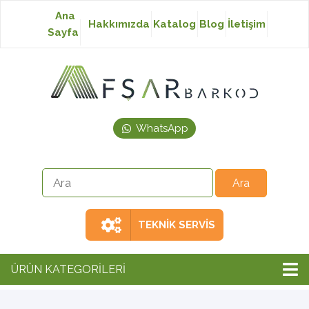
Ana
Hakkımızda
Katalog
Blog
İletişim
Sayfa
Baskısız Etiket
Baskılı Etiket
WhatsApp
Laser Etiket
Japon Akmaz Yıkama
Talimatı
TEKNİK SERVİS
Ribon
ÜRÜN KATEGORİLERİ
Barkod Yazıcı