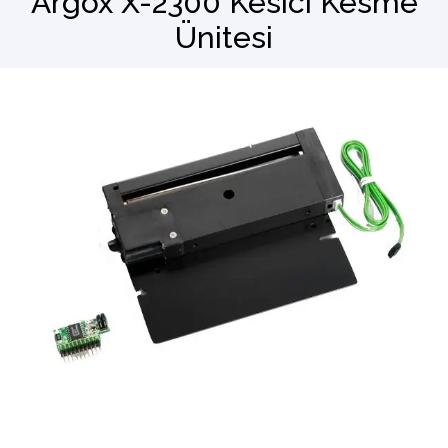
Argox X-2300 Kesici Kesme
Ünitesi
Barkod Okuyucu
El Terminali