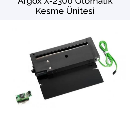
Argox X-2300 Otomatik
Kesme Ünitesi
Barkod Okuyucu
El Terminali