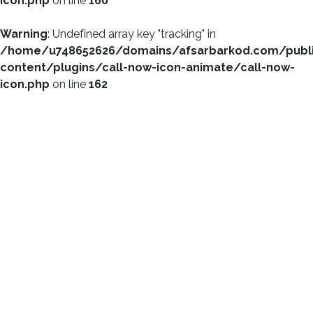
icon.php
on line
160
Warning
: Undefined array key "tracking" in
/home/u748652626/domains/afsarbarkod.com/publ
content/plugins/call-now-icon-animate/call-now-
icon.php
on line
162