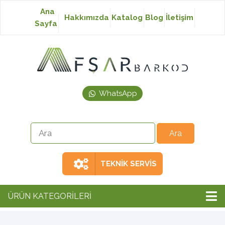
Ana
Hakkımızda
Katalog
Blog
İletişim
Sayfa
Baskısız Etiket
Baskılı Etiket
WhatsApp
Laser Etiket
Japon Akmaz Yıkama
Talimatı
TEKNİK SERVİS
Ribon
ÜRÜN KATEGORİLERİ
Barkod Yazıcı