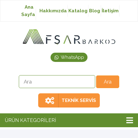
Ana
Hakkımızda
Katalog
Blog
İletişim
Sayfa
Baskısız Etiket
Baskılı Etiket
WhatsApp
Laser Etiket
Japon Akmaz Yıkama
Talimatı
TEKNİK SERVİS
Ribon
ÜRÜN KATEGORİLERİ
Barkod Yazıcı