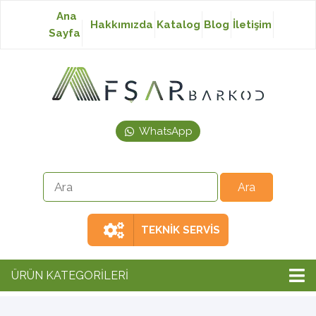
Ana
Hakkımızda
Katalog
Blog
İletişim
Sayfa
Baskısız Etiket
Baskılı Etiket
WhatsApp
Laser Etiket
Japon Akmaz Yıkama
Talimatı
TEKNİK SERVİS
Ribon
ÜRÜN KATEGORİLERİ
Barkod Yazıcı