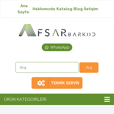
Ana
Hakkımızda
Katalog
Blog
İletişim
Sayfa
Baskısız Etiket
Baskılı Etiket
WhatsApp
Laser Etiket
Japon Akmaz Yıkama
Talimatı
TEKNİK SERVİS
Ribon
ÜRÜN KATEGORİLERİ
Barkod Yazıcı