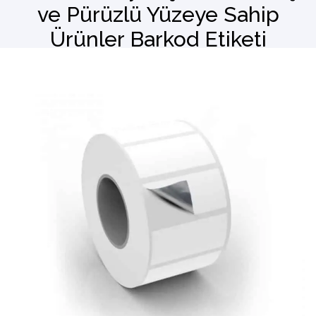
ve Pürüzlü Yüzeye Sahip
Ürünler Barkod Etiketi
Barkod Okuyucu
El Terminali