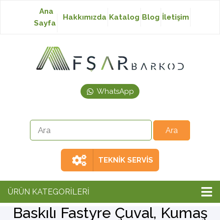
Ana
Hakkımızda
Katalog
Blog
İletişim
Sayfa
Baskısız Etiket
Baskılı Etiket
WhatsApp
Laser Etiket
Japon Akmaz Yıkama
Talimatı
TEKNİK SERVİS
Ribon
ÜRÜN KATEGORİLERİ
Baskılı Fastyre Çuval, Kumaş
Barkod Yazıcı