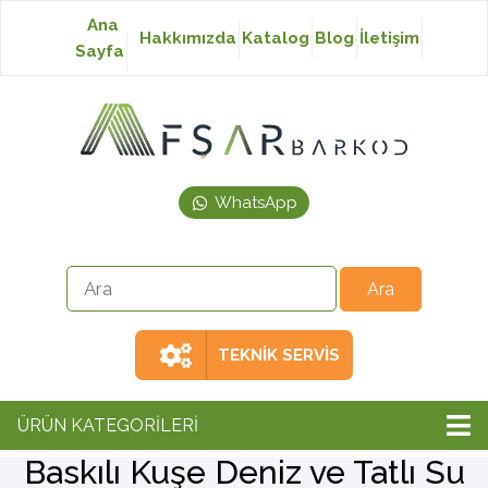
Ana
Hakkımızda
Katalog
Blog
İletişim
Sayfa
Baskısız Etiket
Baskılı Etiket
WhatsApp
Laser Etiket
Japon Akmaz Yıkama
Talimatı
TEKNİK SERVİS
Ribon
ÜRÜN KATEGORİLERİ
Baskılı Kuşe Deniz ve Tatlı Su
Barkod Yazıcı