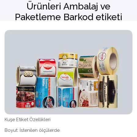
Ürünleri Ambalaj ve
Paketleme Barkod etiketi
Barkod Okuyucu
El Terminali
Kuşe Etiket Özellikleri
Boyut: İstenilen ölçülerde