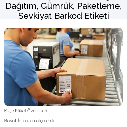
Dağıtım, Gümrük, Paketleme,
Sevkiyat Barkod Etiketi
Barkod Okuyucu
El Terminali
Kuşe Etiket Özellikleri
Boyut: İstenilen ölçülerde