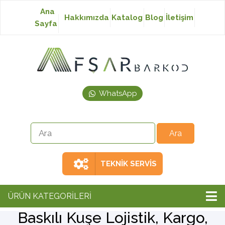
Ana
Hakkımızda
Katalog
Blog
İletişim
Sayfa
Baskısız Etiket
Baskılı Etiket
WhatsApp
Laser Etiket
Japon Akmaz Yıkama
Talimatı
TEKNİK SERVİS
Ribon
ÜRÜN KATEGORİLERİ
Baskılı Kuşe Lojistik, Kargo,
Barkod Yazıcı