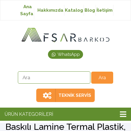
Ana
Hakkımızda
Katalog
Blog
İletişim
Sayfa
Baskısız Etiket
Baskılı Etiket
WhatsApp
Laser Etiket
Japon Akmaz Yıkama
Talimatı
TEKNİK SERVİS
Ribon
ÜRÜN KATEGORİLERİ
Baskılı Lamine Termal Plastik,
Barkod Yazıcı