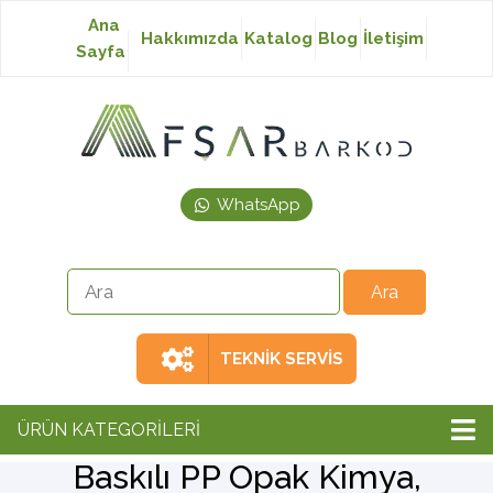
Ana
Hakkımızda
Katalog
Blog
İletişim
Sayfa
Baskısız Etiket
Baskılı Etiket
WhatsApp
Laser Etiket
Japon Akmaz Yıkama
Talimatı
TEKNİK SERVİS
Ribon
ÜRÜN KATEGORİLERİ
Baskılı PP Opak Kimya,
Barkod Yazıcı