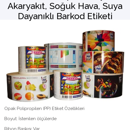
Akaryakıt, Soğuk Hava, Suya
Dayanıklı Barkod Etiketi
Barkod Okuyucu
El Terminali
Opak Polipropilen (PP) Etiket Özellikleri
Boyut: İstenilen ölçülerde
Ribon Baskısı: Var