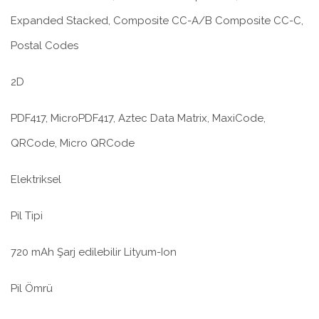
Expanded Stacked, Composite CC-A/B Composite CC-C,
Postal Codes
2D
PDF417, MicroPDF417, Aztec Data Matrix, MaxiCode,
QRCode, Micro QRCode
Elektriksel
Pil Tipi
720 mAh Şarj edilebilir Lityum-Ion
Pil Ömrü