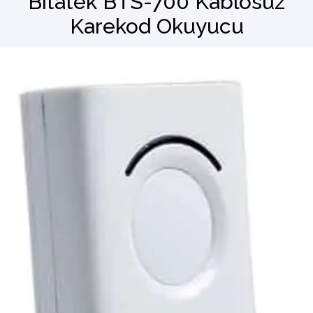
Bitatek BTS-700 Kablosuz
Karekod Okuyucu
Barkod Okuyucu
El Terminali