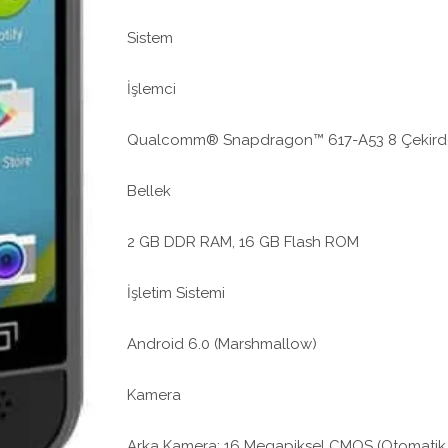
Sistem
İşlemci
Qualcomm® Snapdragon™ 617-A53 8 Çekirdek 1
Bellek
2 GB DDR RAM, 16 GB Flash ROM
İşletim Sistemi
Android 6.0 (Marshmallow)
Kamera
Arka Kamera: 16 Megapiksel CMOS (Otomatik