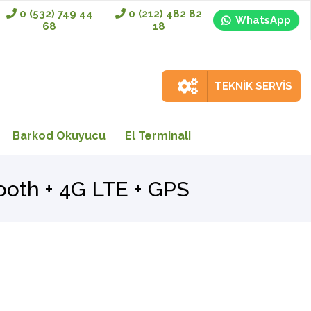
0 (532) 749 44
0 (212) 482 82
WhatsApp
68
18
TEKNİK SERVİS
Barkod Okuyucu
El Terminali
tooth + 4G LTE + GPS