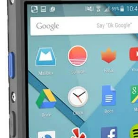
Ribon
Barkod Yazıcı
Barkod Okuyucu
El Terminali