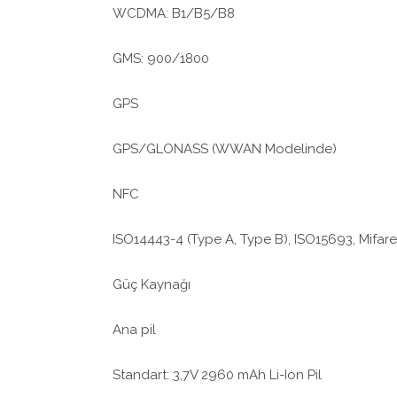
WCDMA: B1/B5/B8
GMS: 900/1800
GPS
GPS/GLONASS (WWAN Modelinde)
NFC
ISO14443-4 (Type A, Type B), ISO15693, Mifare
Güç Kaynağı
Ana pil
Standart: 3,7V 2960 mAh Li-Ion Pil