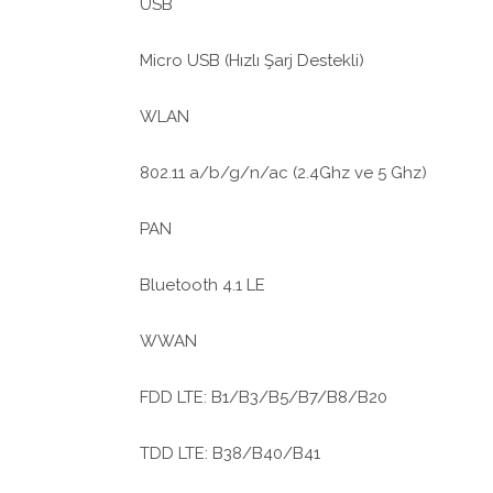
USB
Micro USB (Hızlı Şarj Destekli)
WLAN
802.11 a/b/g/n/ac (2.4Ghz ve 5 Ghz)
PAN
Bluetooth 4.1 LE
WWAN
FDD LTE: B1/B3/B5/B7/B8/B20
TDD LTE: B38/B40/B41