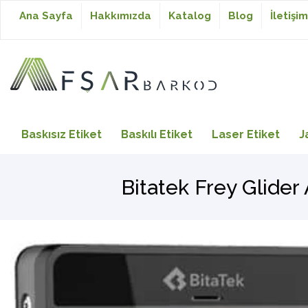
Ana Sayfa
Hakkımızda
Katalog
Blog
İletişim
Baskısız Etiket
Baskısız Etiket
Baskılı Etiket
Laser Etiket
J
Baskılı Etiket
Bitatek Frey Glider
Laser Etiket
Japon Akmaz Yıkama
Talimatı