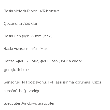
Baskı MetoduRibonlu/Ribonsuz
Çözünürlük300 dpi
Baskı Genişliği106 mm (Max.)
Baskı Hızı102 mm/sn (Max.)
Hafıza64MB SDRAM, 4MB Flash (8MB’ a kadar
genişletilebilir)
SensörlerTPH pozisyonu, TPH aşırı ısınma koruması, Çizgi
sensörü, Kağıt varlığı
SürücülerWindows Sürücüler