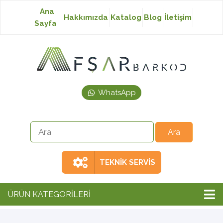
Ana
Hakkımızda
Katalog
Blog
İletişim
Sayfa
Baskısız Etiket
Baskılı Etiket
WhatsApp
Laser Etiket
Japon Akmaz Yıkama
Talimatı
TEKNİK SERVİS
Ribon
ÜRÜN KATEGORİLERİ
Barkod Yazıcı