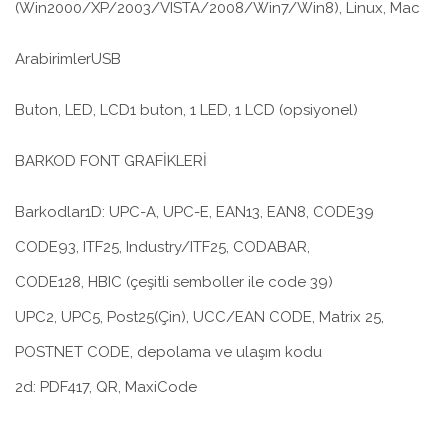
(Win2000/XP/2003/VISTA/2008/Win7/Win8), Linux, Mac
ArabirimlerUSB
Buton, LED, LCD1 buton, 1 LED, 1 LCD (opsiyonel)
BARKOD FONT GRAFİKLERİ
Barkodlar1D: UPC-A, UPC-E, EAN13, EAN8, CODE39
CODE93, ITF25, Industry/ITF25, CODABAR,
CODE128, HBIC (çeşitli semboller ile code 39)
UPC2, UPC5, Post25(Çin), UCC/EAN CODE, Matrix 25,
POSTNET CODE, depolama ve ulaşım kodu
2d: PDF417, QR, MaxiCode