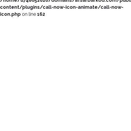
/home/u748652626/domains/afsarbarkod.com/publ
content/plugins/call-now-icon-animate/call-now-
icon.php
on line
162