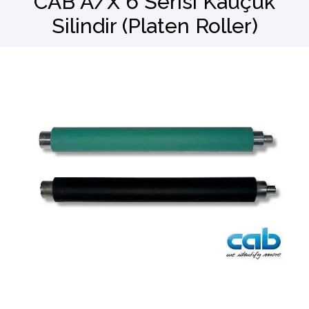
CAB A/X 6 Serisi Kauçuk
Silindir (Platen Roller)
Barkod Okuyucu
El Terminali