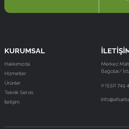
KURUMSAL
İLETİŞİ
Hakkımızda
Merkez Mah.
Bağcılar/ İs
Hizmetler
Ürünler
0 (532) 749 
Teknik Servis
info@afsarb
İletişim