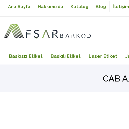
Ana Sayfa
Hakkımızda
Katalog
Blog
İletişim
Baskısız Etiket
Baskısız Etiket
Baskılı Etiket
Laser Etiket
J
Baskılı Etiket
CAB A/
Laser Etiket
Japon Akmaz Yıkama
Talimatı