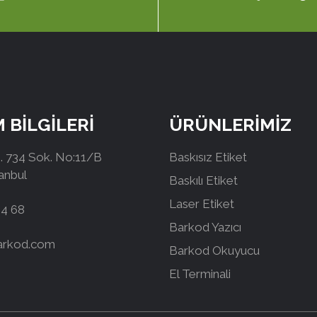
M BİLGİLERİ
ÜRÜNLERİMİZ
 734 Sok. No:11/B
Baskısız Etiket
tanbul
Baskılı Etiket
Laser Etiket
44 68
Barkod Yazıcı
arkod.com
Barkod Okuyucu
El Terminali