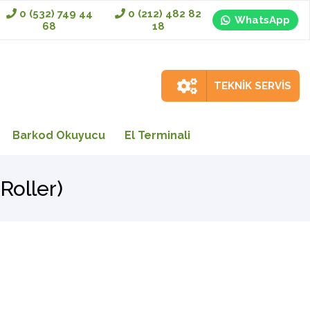
0 (532) 749 44
0 (212) 482 82
WhatsApp
68
18
TEKNİK SERVİS
Barkod Okuyucu
El Terminali
Roller)