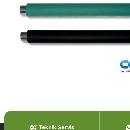
Ribon
Barkod Yazıcı
Barkod Okuyucu
El Terminali
Teknik Servis