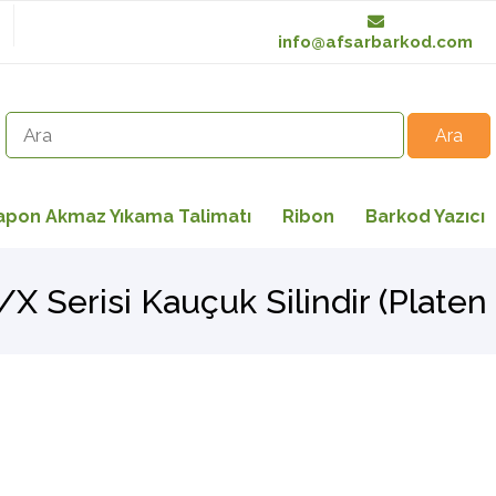
info@afsarbarkod.com
apon Akmaz Yıkama Talimatı
Ribon
Barkod Yazıcı
X Serisi Kauçuk Silindir (Platen 