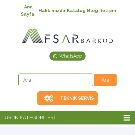
Ana
Hakkımızda
Katalog
Blog
İletişim
Sayfa
Baskısız Etiket
Baskılı Etiket
WhatsApp
Laser Etiket
Japon Akmaz Yıkama
Talimatı
TEKNİK SERVİS
Ribon
ÜRÜN KATEGORİLERİ
Barkod Yazıcı