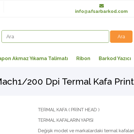
info@afsarbarkod.com
apon Akmaz Yıkama Talimatı
Ribon
Barkod Yazıcı
ach1/200 Dpi Termal Kafa Prin
TERMAL KAFA ( PRİNT HEAD )
TERMAL KAFALARIN YAPISI
Değişik model ve markalardaki termal kafaları