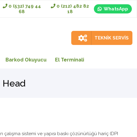
0 (532) 749 44
0 (212) 482 82
WhatsApp
68
18
TEKNİK SERVİS
Barkod Okuyucu
El Terminali
t Head
n çalışma sistemi ve yapısı baskı çözünürlüğü hariç (DPI