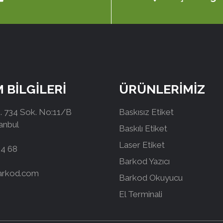
M BİLGİLERİ
ÜRÜNLERİMİZ
 734 Sok. No:11/B
Baskısız Etiket
tanbul
Baskılı Etiket
Laser Etiket
44 68
Barkod Yazıcı
arkod.com
Barkod Okuyucu
El Terminali