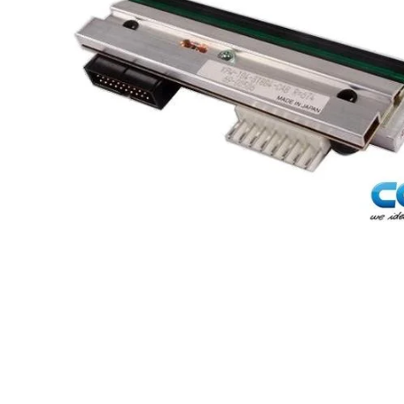
Ribon
Barkod Yazıcı
Barkod Okuyucu
El Terminali