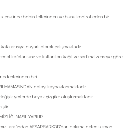
ısı çok ince bobin tellerinden ve bunu kontrol eden bir
afalar ısıya duyarlı olarak çalışmaktadır.
rmal kafalar ısınır ve kullanılan kağıt ve sarf malzemeye göre
 nedenlerinden biri
 YAPILMAMASINDAN dolayı kaynaklanmaktadır.
eğişik yerlerde beyaz çizgiler oluşturmaktadır..
ştir.
ZLİĞİ NASIL YAPILIR
irmamız tarafından AFSARBARKOD’dan bakıma gelen uzman