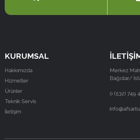
KURUMSAL
İLETİŞİ
Hakkımızda
Merkez Mah.
Bağcılar/ İs
Hizmetler
Ürünler
0 (532) 749 
Teknik Servis
info@afsarb
İletişim