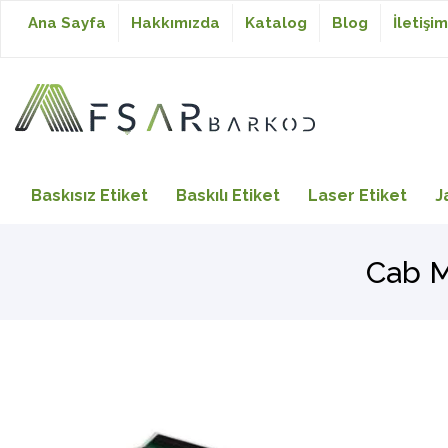
Ana Sayfa
Hakkımızda
Katalog
Blog
İletişim
Baskısız Etiket
Baskısız Etiket
Baskılı Etiket
Laser Etiket
J
Baskılı Etiket
Cab M
Laser Etiket
Japon Akmaz Yıkama
Talimatı