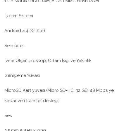
1 GB Mobile DDR RAM, 8 GB eMMC Flash ROM
İşletim Sistemi
Android 4.4 (Kit Kat)
Sensörler
İvme Ölçer, Jiroskop, Ortam Işığı ve Yakınlık
Genişleme Yuvası
MicroSD Kart yuvası (Micro SD-HC, 32 GB, 48 Mbps ye
kadar veri transfer desteği)
Ses
3.5 mm Kulaklık girişi