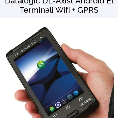
Datalogic DL-Axist Android El
Terminali Wifi + GPRS
Barkod Okuyucu
El Terminali