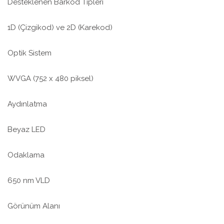
Desteklenen Barkod Tipleri
1D (Çizgikod) ve 2D (Karekod)
Optik Sistem
WVGA (752 x 480 piksel)
Aydınlatma
Beyaz LED
Odaklama
650 nm VLD
Görünüm Alanı