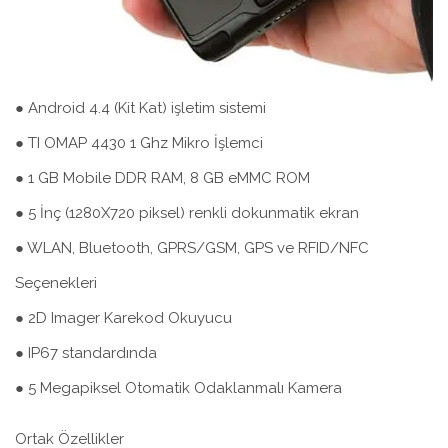
● Android 4.4 (Kit Kat) işletim sistemi
● TI OMAP 4430 1 Ghz Mikro İşlemci
● 1 GB Mobile DDR RAM, 8 GB eMMC ROM
● 5 İnç (1280X720 piksel) renkli dokunmatik ekran
● WLAN, Bluetooth, GPRS/GSM, GPS ve RFID/NFC
Seçenekleri
● 2D Imager Karekod Okuyucu
● IP67 standardında
● 5 Megapiksel Otomatik Odaklanmalı Kamera
Ortak Özellikler