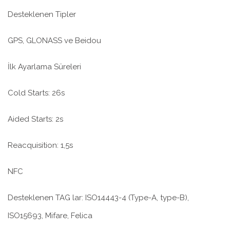
Desteklenen Tipler
GPS, GLONASS ve Beidou
İlk Ayarlama Süreleri
Cold Starts: 26s
Aided Starts: 2s
Reacquisition: 1,5s
NFC
Desteklenen TAG lar: ISO14443-4 (Type-A, type-B),
ISO15693, Mifare, Felica