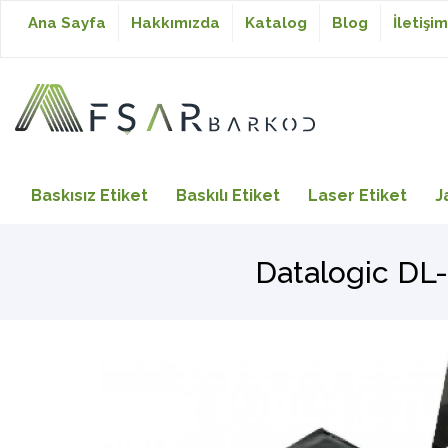
Ana Sayfa
Hakkımızda
Katalog
Blog
İletişim
Baskısız Etiket
Baskısız Etiket
Baskılı Etiket
Laser Etiket
J
Baskılı Etiket
Datalogic DL-
Laser Etiket
Japon Akmaz Yıkama
Talimatı