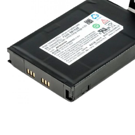
Ribon
Barkod Yazıcı
Barkod Okuyucu
El Terminali