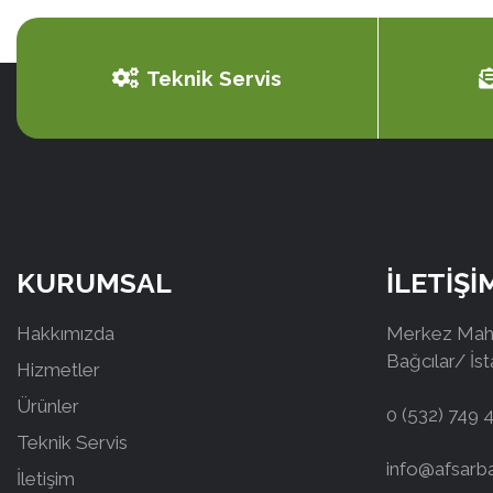
Teknik Servis
KURUMSAL
İLETİŞİ
Hakkımızda
Merkez Mah.
Bağcılar/ İs
Hizmetler
Ürünler
0 (532) 749 
Teknik Servis
info@afsarb
İletişim