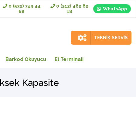
0 (532) 749 44
0 (212) 482 82
WhatsApp
68
18
TEKNİK SERVİS
Barkod Okuyucu
El Terminali
üksek Kapasite