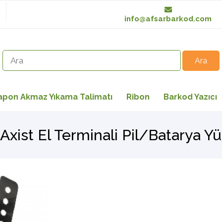
info@afsarbarkod.com
apon Akmaz Yıkama Talimatı
Ribon
Barkod Yazıcı
Axist El Terminali Pil/Batarya Y