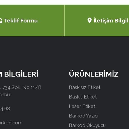
Teklif Formu
İletişim Bilgil
M BİLGİLERİ
ÜRÜNLERİMİZ
 734 Sok. No:11/B
Baskısız Etiket
tanbul
Baskılı Etiket
Laser Etiket
44 68
Barkod Yazıcı
arkod.com
Barkod Okuyucu