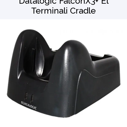
Datalogic FalconX3+ El
Terminali Cradle
Barkod Okuyucu
El Terminali