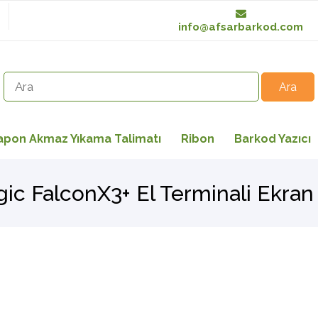
info@afsarbarkod.com
apon Akmaz Yıkama Talimatı
Ribon
Barkod Yazıcı
gic FalconX3+ El Terminali Ekran