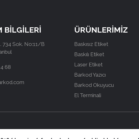
M BİLGİLERİ
ÜRÜNLERİMİZ
 734 Sok. No:11/B
Baskısız Etiket
tanbul
Baskılı Etiket
Laser Etiket
44 68
Barkod Yazıcı
arkod.com
Barkod Okuyucu
El Terminali