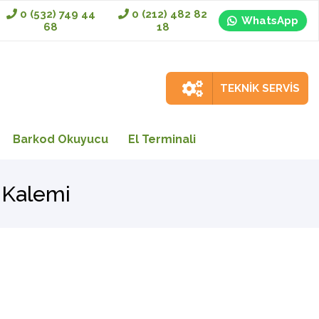
0 (532) 749 44
0 (212) 482 82
WhatsApp
68
18
TEKNİK SERVİS
Barkod Okuyucu
El Terminali
 Kalemi