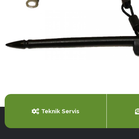
Ribon
Barkod Yazıcı
Barkod Okuyucu
El Terminali
Teknik Servis