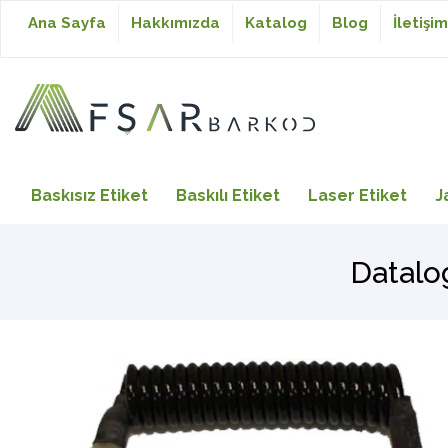
Ana Sayfa
Hakkımızda
Katalog
Blog
İletişim
Baskısız Etiket
Baskısız Etiket
Baskılı Etiket
Laser Etiket
J
Baskılı Etiket
Datalo
Laser Etiket
Japon Akmaz Yıkama
Talimatı