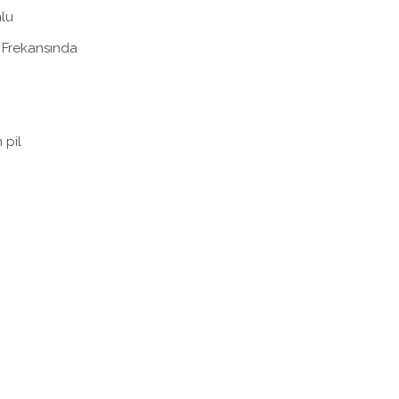
lu
z Frekansında
 pil