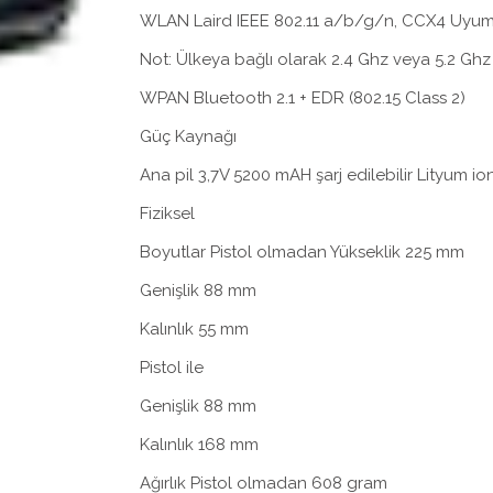
WLAN Laird IEEE 802.11 a/b/g/n, CCX4 Uyum
Not: Ülkeya bağlı olarak 2.4 Ghz veya 5.2 Gh
WPAN Bluetooth 2.1 + EDR (802.15 Class 2)
Güç Kaynağı
Ana pil 3,7V 5200 mAH şarj edilebilir Lityum ion
Fiziksel
Boyutlar Pistol olmadan Yükseklik 225 mm
Genişlik 88 mm
Kalınlık 55 mm
Pistol ile
Genişlik 88 mm
Kalınlık 168 mm
Ağırlık Pistol olmadan 608 gram