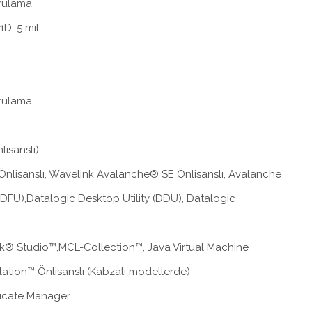
rulama
D: 5 mil
rulama
isanslı)
lisanslı, Wavelink Avalanche® SE Önlisanslı, Avalanche
(DFU),Datalogic Desktop Utility (DDU), Datalogic
k® Studio™,MCL-Collection™, Java Virtual Machine
tion™ Önlisanslı (Kabzalı modellerde)
ficate Manager