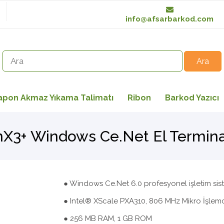
info@afsarbarkod.com
apon Akmaz Yıkama Talimatı
Ribon
Barkod Yazıcı
nX3+ Windows Ce.Net El Termin
● Windows Ce.Net 6.0 profesyonel işletim sis
● Intel® XScale PXA310, 806 MHz Mikro İşlemc
● 256 MB RAM, 1 GB ROM