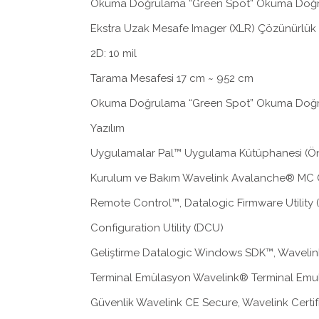
Okuma Doğrulama “Green Spot” Okuma Doğ
Ekstra Uzak Mesafe Imager (XLR) Çözünürlük 1
2D: 10 mil
Tarama Mesafesi 17 cm ~ 952 cm
Okuma Doğrulama “Green Spot” Okuma Doğ
Yazılım
Uygulamalar Pal™ Uygulama Kütüphanesi (Önl
Kurulum ve Bakım Wavelink Avalanche® MC Ön
Remote Control™, Datalogic Firmware Utility 
Configuration Utility (DCU)
Geliştirme Datalogic Windows SDK™, Wavelin
Terminal Emülasyon Wavelink® Terminal Emula
Güvenlik Wavelink CE Secure, Wavelink Certi