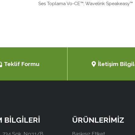
Ses Toplama Vo-CE™; Wavelink Speakeasy™
Teklif Formu
İletişim Bilgil
M BİLGİLERİ
ÜRÜNLERİMİZ
 734 Sok. No:11/B
Baskısız Etiket