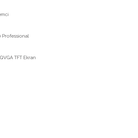
emci
0 Professional
k QVGA TFT Ekran