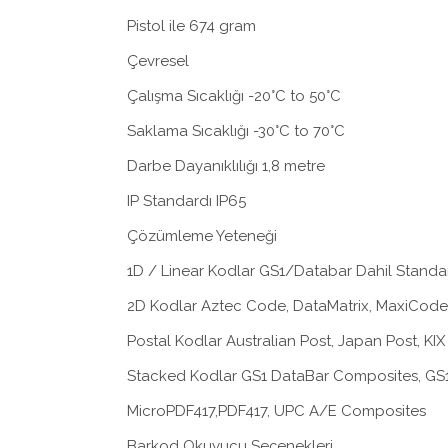
Pistol ile 674 gram
Çevresel
Çalışma Sıcaklığı -20°C to 50°C
Saklama Sıcaklığı -30°C to 70°C
Darbe Dayanıklılığı 1,8 metre
IP Standardı IP65
Çözümleme Yeteneği
1D / Linear Kodlar GS1/Databar Dahil Standar
2D Kodlar Aztec Code, DataMatrix, MaxiCod
Postal Kodlar Australian Post, Japan Post, K
Stacked Kodlar GS1 DataBar Composites, GS
MicroPDF417,PDF417, UPC A/E Composites
Barkod Okuyucu Seçenekleri