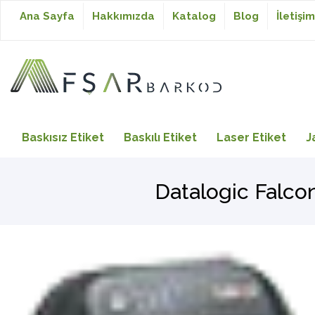
Ana Sayfa
Hakkımızda
Katalog
Blog
İletişim
Baskısız Etiket
Baskısız Etiket
Baskılı Etiket
Laser Etiket
J
Baskılı Etiket
Datalogic Falco
Laser Etiket
Japon Akmaz Yıkama
Talimatı