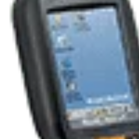
Ribon
Barkod Yazıcı
Barkod Okuyucu
El Terminali