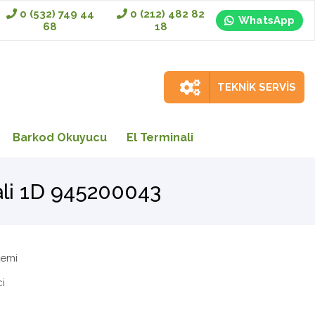
0 (532) 749 44
0 (212) 482 82
WhatsApp
68
18
TEKNİK SERVİS
Barkod Okuyucu
El Terminali
ali 1D 945200043
temi
i