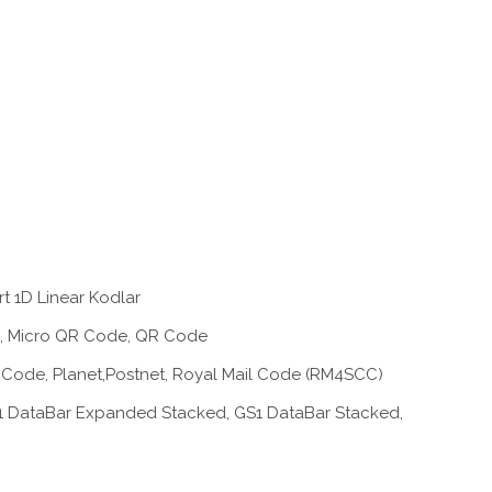
t 1D Linear Kodlar
e, Micro QR Code, QR Code
IX Code, Planet,Postnet, Royal Mail Code (RM4SCC)
1 DataBar Expanded Stacked, GS1 DataBar Stacked,