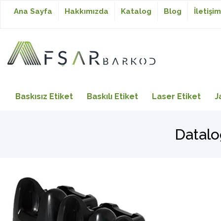
Ana Sayfa
Hakkımızda
Katalog
Blog
İletişim
Baskısız Etiket
Baskısız Etiket
Baskılı Etiket
Laser Etiket
J
Baskılı Etiket
Datalo
Laser Etiket
Japon Akmaz Yıkama
Talimatı