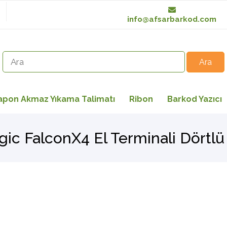
info@afsarbarkod.com
apon Akmaz Yıkama Talimatı
Ribon
Barkod Yazıcı
gic FalconX4 El Terminali Dörtlü