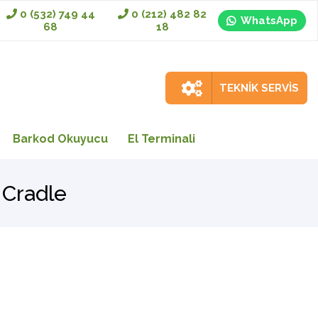
0 (532) 749 44
0 (212) 482 82
WhatsApp
68
18
TEKNİK SERVİS
Barkod Okuyucu
El Terminali
 Cradle