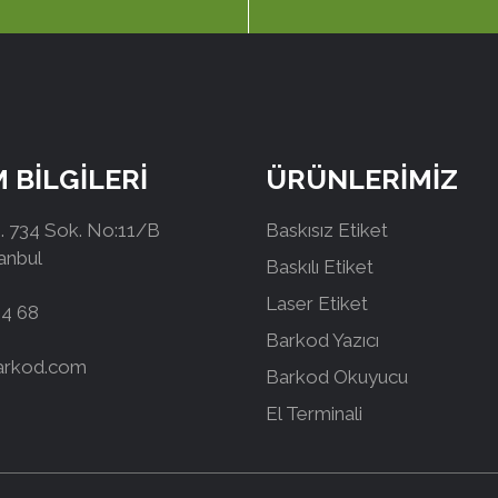
M BİLGİLERİ
ÜRÜNLERİMİZ
 734 Sok. No:11/B
Baskısız Etiket
tanbul
Baskılı Etiket
Laser Etiket
44 68
Barkod Yazıcı
arkod.com
Barkod Okuyucu
El Terminali