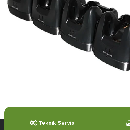
Ribon
Barkod Yazıcı
Barkod Okuyucu
El Terminali
Teknik Servis