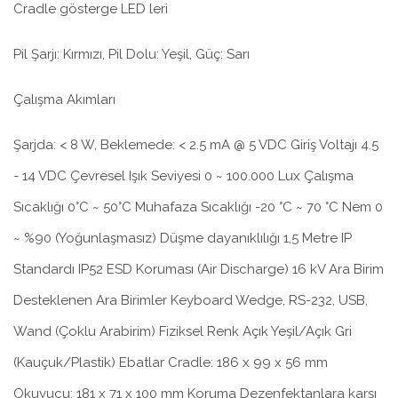
Cradle gösterge LED leri
Pil Şarjı: Kırmızı, Pil Dolu: Yeşil, Güç: Sarı
Çalışma Akımları
Şarjda: < 8 W, Beklemede: < 2.5 mA @ 5 VDC Giriş Voltajı 4.5
- 14 VDC Çevresel Işık Seviyesi 0 ~ 100.000 Lux Çalışma
Sıcaklığı 0°C ~ 50°C Muhafaza Sıcaklığı -20 °C ~ 70 °C Nem 0
~ %90 (Yoğunlaşmasız) Düşme dayanıklılığı 1,5 Metre IP
Standardı IP52 ESD Koruması (Air Discharge) 16 kV Ara Birim
Desteklenen Ara Birimler Keyboard Wedge, RS-232, USB,
Wand (Çoklu Arabirim) Fiziksel Renk Açık Yeşil/Açık Gri
(Kauçuk/Plastik) Ebatlar Cradle: 186 x 99 x 56 mm
Okuyucu: 181 x 71 x 100 mm Koruma Dezenfektanlara karşı