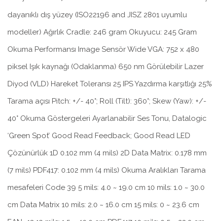
dayanıklı dış yüzey (ISO22196 and JISZ 2801 uyumlu
modeller) Ağırlık Cradle: 246 gram Okuyucu: 245 Gram
Okuma Performansı Image Sensör Wide VGA: 752 x 480
piksel Işık kaynağı (Odaklanma) 650 nm Görülebilir Lazer
Diyod (VLD) Hareket Toleransı 25 IPS Yazdırma karşıtlığı 25%
Tarama açısı Pitch: +/- 40°; Roll (Tilt): 360°; Skew (Yaw): +/-
40° Okuma Göstergeleri Ayarlanabilir Ses Tonu, Datalogic
‘Green Spot’ Good Read Feedback; Good Read LED
Çözünürlük 1D 0.102 mm (4 mils) 2D Data Matrix: 0.178 mm
(7 mils) PDF417: 0.102 mm (4 mils) Okuma Aralıkları Tarama
mesafeleri Code 39 5 mils: 4.0 ~ 19.0 cm 10 mils: 1.0 ~ 30.0
cm Data Matrix 10 mils: 2.0 ~ 16.0 cm 15 mils: 0 ~ 23.6 cm