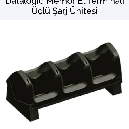
Datalogic Memor El Terminali
Üçlü Şarj Ünitesi
Barkod Okuyucu
El Terminali