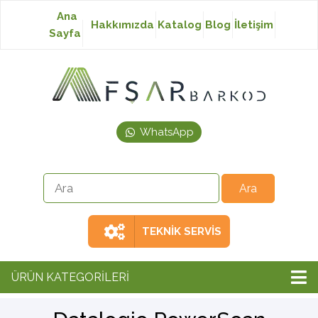
Ana
Hakkımızda
Katalog
Blog
İletişim
Sayfa
Baskısız Etiket
Baskılı Etiket
WhatsApp
Laser Etiket
Japon Akmaz Yıkama
Talimatı
TEKNİK SERVİS
Ribon
ÜRÜN KATEGORİLERİ
Barkod Yazıcı