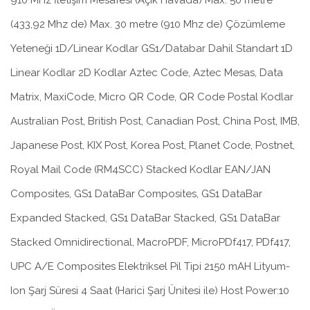
910 MHz İletişim Mesafesi (Açık Havada) Max. 50 metre
(433,92 Mhz de) Max. 30 metre (910 Mhz de) Çözümleme
Yeteneği 1D/Linear Kodlar GS1/Databar Dahil Standart 1D
Linear Kodlar 2D Kodlar Aztec Code, Aztec Mesas, Data
Matrix, MaxiCode, Micro QR Code, QR Code Postal Kodlar
Australian Post, British Post, Canadian Post, China Post, IMB,
Japanese Post, KIX Post, Korea Post, Planet Code, Postnet,
Royal Mail Code (RM4SCC) Stacked Kodlar EAN/JAN
Composites, GS1 DataBar Composites, GS1 DataBar
Expanded Stacked, GS1 DataBar Stacked, GS1 DataBar
Stacked Omnidirectional, MacroPDF, MicroPDf417, PDf417,
UPC A/E Composites Elektriksel Pil Tipi 2150 mAH Lityum-
Ion Şarj Süresi 4 Saat (Harici Şarj Ünitesi ile) Host Power:10