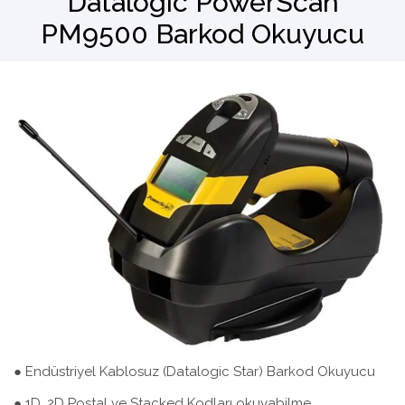
Datalogic PowerScan
PM9500 Barkod Okuyucu
Barkod Okuyucu
El Terminali
● Endüstriyel Kablosuz (Datalogic Star) Barkod Okuyucu
● 1D, 2D Postal ve Stacked Kodları okuyabilme