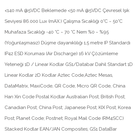
<140 mA @5VDC Beklemede <50 mA @5VDC Çevresel Işık
Seviyesi 86.000 Lux (mAX.) Çalışma Sıcaklığı 0°C ~ 50°C
Muhafaza Sıcaklığı -40 °C ~ 70 °C Nem %0 ~ %95
(Yoğunlaşmasız) Düşme dayanıklılığı 1,5 metre IP Standardı
IP42 ESD Koruması (Air Discharge) 16 kV Çözümleme
Yeteneği 1D / Linear Kodlar GS1/Databar Dahil Standart 1D
Linear Kodlar 2D Kodlar Aztec Code,Aztec Mesas,
DataMatrix, MaxiCode, QR Code, Micro QR Code, China
Han Xin Code Postal Kodlar Australian Post; British Post;
Canadian Post; China Post; Japanese Post; KIX Post; Korea
Post; Planet Code; Postnet; Royal Mail Code (RM4SCC)
Stacked Kodlar EAN/JAN Composites; GS1 DataBar