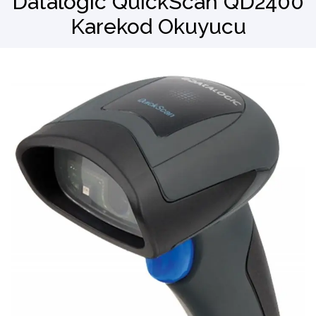
Datalogic QuickScan QD2400
Karekod Okuyucu
Barkod Okuyucu
El Terminali