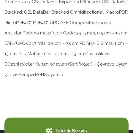
Composites; GS1 DataBar Expanded Stacked; GS1 DataBar
Stacked; GS1 DataBar Stacked Omnidirectional; MacroPDF;
MicroPDF417; PDF417; UPC A/E Composites Okuma
Aralıkları Tarama mesafeleri Code 39: 5 mils, 0,5 cm ~ 15 cm
EAN/UPC-A: 13 mils, 0,5 cm ~ 35 cm PDF417: 6,6 mils, 1 cm ~
13 cm DataMatrix: 10 mils, 1 cm ~ 13 cm Güvenlik ve
Düzenleyiciler Kurum onayları (Sertifikalar) - Çevreye Uyum
Çin ve Avrupa RoHS uyumlu
Teknik Servis