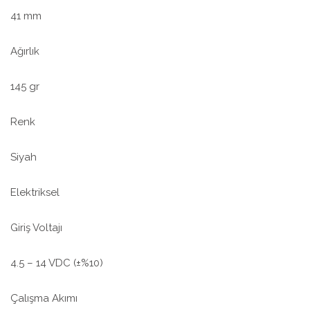
41 mm
Ağırlık
145 gr
Renk
Siyah
Elektriksel
Giriş Voltajı
4.5 – 14 VDC (±%10)
Çalışma Akımı