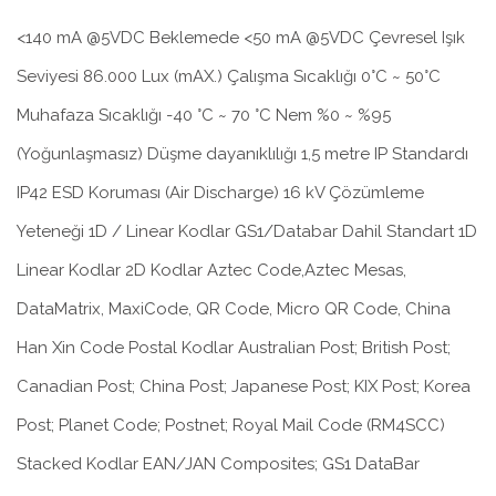
<140 mA @5VDC Beklemede <50 mA @5VDC Çevresel Işık
Seviyesi 86.000 Lux (mAX.) Çalışma Sıcaklığı 0°C ~ 50°C
Muhafaza Sıcaklığı -40 °C ~ 70 °C Nem %0 ~ %95
(Yoğunlaşmasız) Düşme dayanıklılığı 1,5 metre IP Standardı
IP42 ESD Koruması (Air Discharge) 16 kV Çözümleme
Yeteneği 1D / Linear Kodlar GS1/Databar Dahil Standart 1D
Linear Kodlar 2D Kodlar Aztec Code,Aztec Mesas,
DataMatrix, MaxiCode, QR Code, Micro QR Code, China
Han Xin Code Postal Kodlar Australian Post; British Post;
Canadian Post; China Post; Japanese Post; KIX Post; Korea
Post; Planet Code; Postnet; Royal Mail Code (RM4SCC)
Stacked Kodlar EAN/JAN Composites; GS1 DataBar