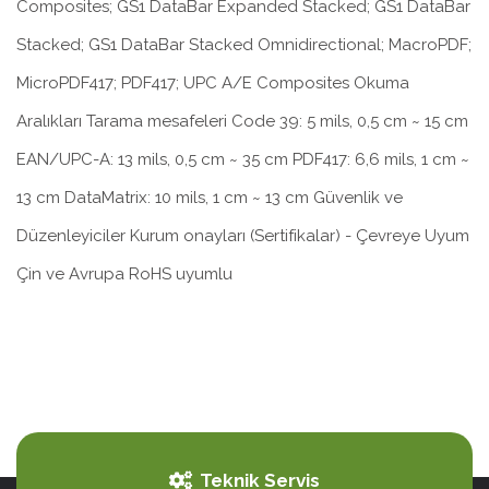
Composites; GS1 DataBar Expanded Stacked; GS1 DataBar
Stacked; GS1 DataBar Stacked Omnidirectional; MacroPDF;
MicroPDF417; PDF417; UPC A/E Composites Okuma
Aralıkları Tarama mesafeleri Code 39: 5 mils, 0,5 cm ~ 15 cm
EAN/UPC-A: 13 mils, 0,5 cm ~ 35 cm PDF417: 6,6 mils, 1 cm ~
13 cm DataMatrix: 10 mils, 1 cm ~ 13 cm Güvenlik ve
Düzenleyiciler Kurum onayları (Sertifikalar) - Çevreye Uyum
Çin ve Avrupa RoHS uyumlu
Teknik Servis