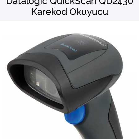
Datalogic QuickScan QD2430
Karekod Okuyucu
Barkod Okuyucu
El Terminali