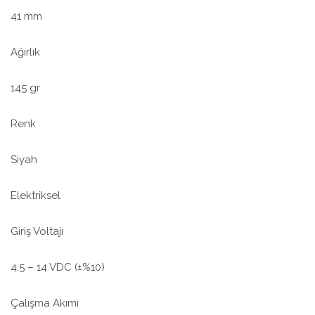
41 mm
Ağırlık
145 gr
Renk
Siyah
Elektriksel
Giriş Voltajı
4.5 – 14 VDC (±%10)
Çalışma Akımı