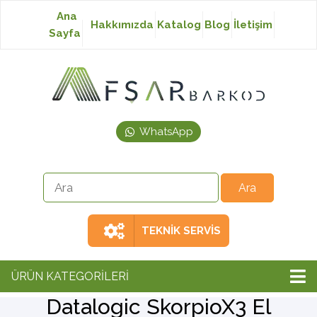
Ana
Hakkımızda
Katalog
Blog
İletişim
Sayfa
Baskısız Etiket
Baskılı Etiket
WhatsApp
Laser Etiket
Japon Akmaz Yıkama
Talimatı
TEKNİK SERVİS
Ribon
ÜRÜN KATEGORİLERİ
Datalogic SkorpioX3 El
Barkod Yazıcı