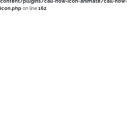
content/plugins/call-now-icon-animate/call-now-
icon.php
on line
162