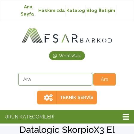
Ana
Hakkımızda
Katalog
Blog
İletişim
Sayfa
Baskısız Etiket
Baskılı Etiket
WhatsApp
Laser Etiket
Japon Akmaz Yıkama
Talimatı
TEKNİK SERVİS
Ribon
ÜRÜN KATEGORİLERİ
Datalogic SkorpioX3 El
Barkod Yazıcı