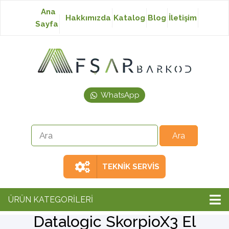
Ana
Hakkımızda
Katalog
Blog
İletişim
Sayfa
Baskısız Etiket
Baskılı Etiket
WhatsApp
Laser Etiket
Japon Akmaz Yıkama
Talimatı
TEKNİK SERVİS
Ribon
ÜRÜN KATEGORİLERİ
Datalogic SkorpioX3 El
Barkod Yazıcı