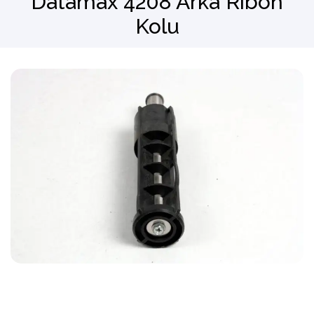
Datamax 4208 Arka Ribon
Kolu
Barkod Okuyucu
El Terminali