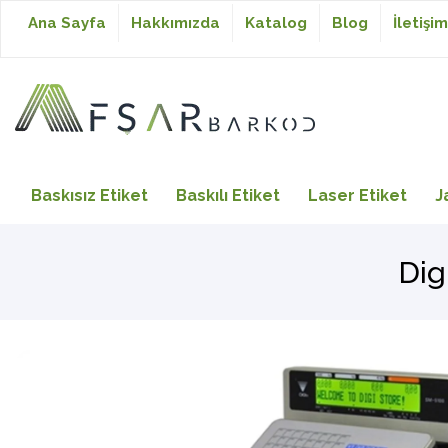
Ana Sayfa
Hakkımızda
Katalog
Blog
İletişim
Baskısız Etiket
Baskısız Etiket
Baskılı Etiket
Laser Etiket
J
Baskılı Etiket
Dig
Laser Etiket
Japon Akmaz Yıkama
Talimatı