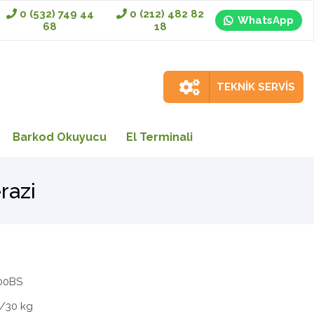
0 (532) 749 44
0 (212) 482 82
WhatsApp
68
18
TEKNİK SERVİS
Barkod Okuyucu
El Terminali
razi
00BS
5/30 kg