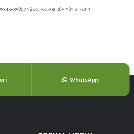
 385x445x581.7 385x470x492 385×383.2×724.9
eri
WhatsApp