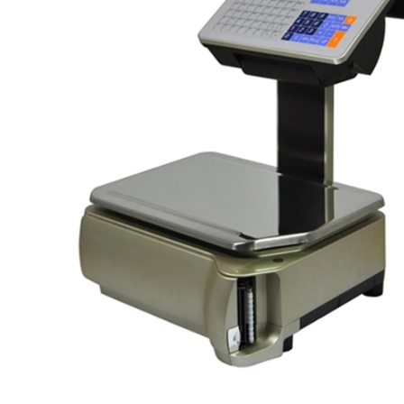
Ribon
Barkod Yazıcı
Barkod Okuyucu
El Terminali