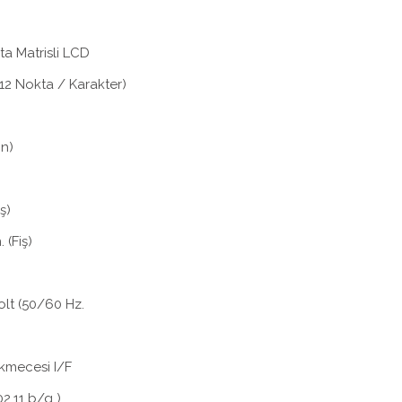
a Matrisli LCD
x 12 Nokta / Karakter)
on)
ş)
 (Fiş)
olt (50/60 Hz.
ekmecesi I/F
2.11 b/g )