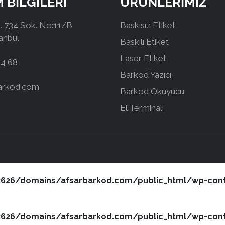
M BİLGİLERİ
ÜRÜNLERİMİZ
 734 Sok. No:11/B
Baskısız Etiket
tanbul
Baskılı Etiket
Laser Etiket
44 68
Barkod Yazıcı
arkod.com
Barkod Okuyucu
El Terminali
26/domains/afsarbarkod.com/public_html/wp-conte
26/domains/afsarbarkod.com/public_html/wp-conte