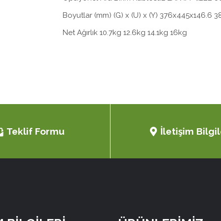
Boyutlar (mm) (G) x (U) x (Y) 376x445x146.6
Net Ağırlık 10.7kg 12.6kg 14.1kg 16kg
Teklif Formu
İletişim Bilgil