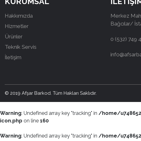
KURUMSAL
İLETİŞİ
Hakkımızda
Merkez Mah.
Bağcılar/ İs
Hizmetler
Ürünler
0 (532) 749 
Teknik Servis
info@afsarb
İletişim
© 2019 Afşar Barkod. Tüm Hakları Saklıdır.
Warning
: Undefined array key "tracking" in
/home/u7486526
icon.php
on line
160
Warning
: Undefined array key "tracking" in
/home/u7486526