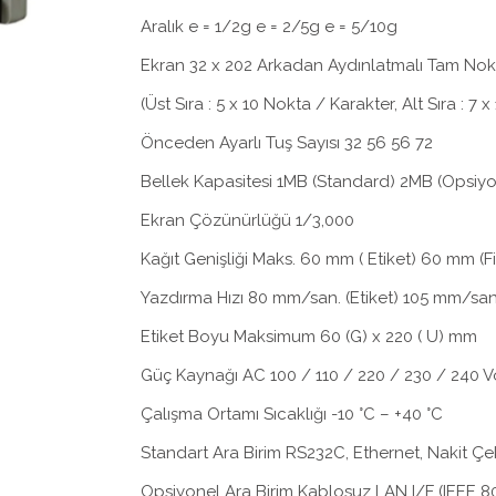
Aralık e = 1/2g e = 2/5g e = 5/10g
Ekran 32 x 202 Arkadan Aydınlatmalı Tam Nokt
(Üst Sıra : 5 x 10 Nokta / Karakter, Alt Sıra : 7 
Önceden Ayarlı Tuş Sayısı 32 56 56 72
Bellek Kapasitesi 1MB (Standard) 2MB (Opsiy
Ekran Çözünürlüğü 1/3,000
Kağıt Genişliği Maks. 60 mm ( Etiket) 60 mm (Fi
Yazdırma Hızı 80 mm/san. (Etiket) 105 mm/san.
Etiket Boyu Maksimum 60 (G) x 220 ( U) mm
Güç Kaynağı AC 100 / 110 / 220 / 230 / 240 V
Çalışma Ortamı Sıcaklığı -10 °C – +40 °C
Standart Ara Birim RS232C, Ethernet, Nakit Ç
Opsiyonel Ara Birim Kablosuz LAN I/F (IEEE 80