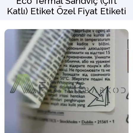
Eco Termal Sandviç (Çift
Katlı) Etiket Özel Fiyat Etiketi
Barkod Okuyucu
El Terminali