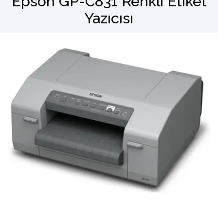
Epson GP-C831 Renkli Etiket
Yazıcısı
Barkod Okuyucu
El Terminali