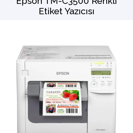
Epson TM-C3500 Renkli
Etiket Yazıcısı
Barkod Okuyucu
El Terminali