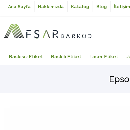
Ana Sayfa
Hakkımızda
Katalog
Blog
İletişim
Baskısız Etiket
Baskısız Etiket
Baskılı Etiket
Laser Etiket
J
Baskılı Etiket
Epso
Laser Etiket
Japon Akmaz Yıkama
Talimatı