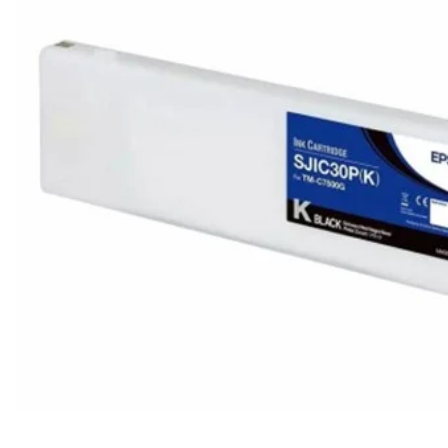
Ribon
Barkod Yazıcı
Barkod Okuyucu
El Terminali