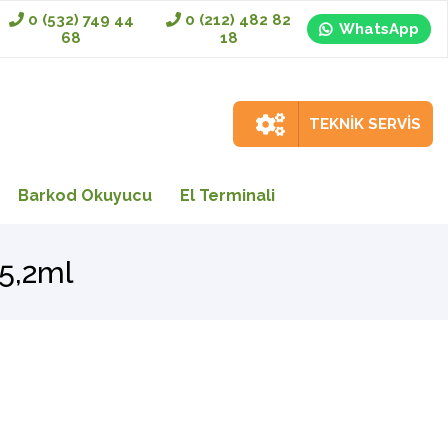
0 (532) 749 44
0 (212) 482 82
WhatsApp
68
18
TEKNİK SERVİS
Barkod Okuyucu
El Terminali
5,2ml