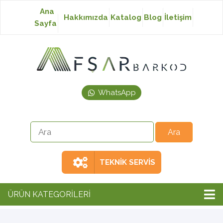
Ana
Hakkımızda
Katalog
Blog
İletişim
Sayfa
Baskısız Etiket
Baskılı Etiket
WhatsApp
Laser Etiket
Japon Akmaz Yıkama
Talimatı
TEKNİK SERVİS
Ribon
ÜRÜN KATEGORİLERİ
Barkod Yazıcı