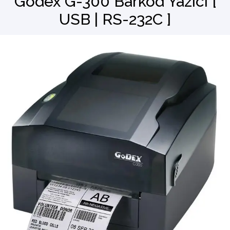
Godex G-300 Barkod Yazıcı [
USB | RS-232C ]
Barkod Okuyucu
El Terminali