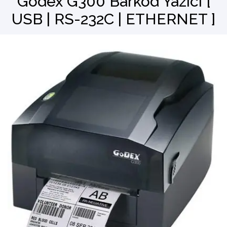
Godex G300 Barkod Yazıcı [
USB | RS-232C | ETHERNET ]
Barkod Okuyucu
El Terminali