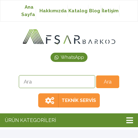
Ana
Hakkımızda
Katalog
Blog
İletişim
Sayfa
Baskısız Etiket
Baskılı Etiket
WhatsApp
Laser Etiket
Japon Akmaz Yıkama
Talimatı
TEKNİK SERVİS
Ribon
ÜRÜN KATEGORİLERİ
Barkod Yazıcı