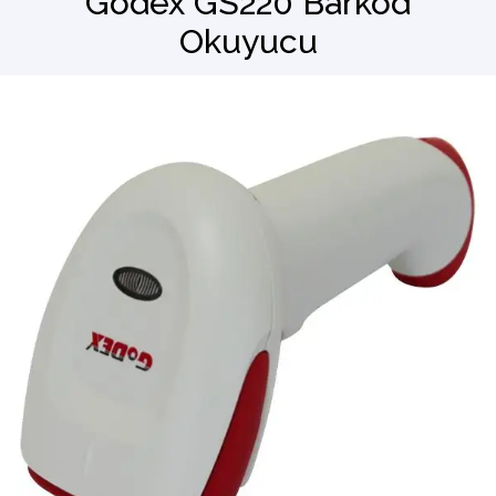
Godex GS220 Barkod
Okuyucu
Barkod Okuyucu
El Terminali