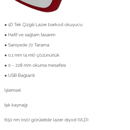
● 1D Tek Çizgili Lazer barkod okuyucu
● Hafif ve sağlam tasarım
● Saniyede 72 Tarama
● 0,1 mm (4 mil) çözünürlük
● 0 ~ 228 mm okuma mesafesi
● USB Bağlantı
İşlemsel
Işık kaynağı
650 nm (±10) görülebilir lazer diyod (VLD)