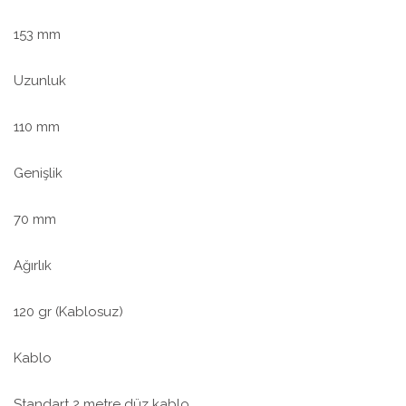
153 mm
Uzunluk
110 mm
Genişlik
70 mm
Ağırlık
120 gr (Kablosuz)
Kablo
Standart 2 metre düz kablo