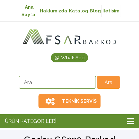
Ana
Hakkımızda
Katalog
Blog
İletişim
Sayfa
Baskısız Etiket
Baskılı Etiket
WhatsApp
Laser Etiket
Japon Akmaz Yıkama
Talimatı
TEKNİK SERVİS
Ribon
ÜRÜN KATEGORİLERİ
Barkod Yazıcı