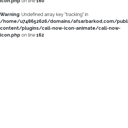
icon.php
on line
160
Warning
: Undefined array key "tracking" in
/home/u748652626/domains/afsarbarkod.com/publ
content/plugins/call-now-icon-animate/call-now-
icon.php
on line
162