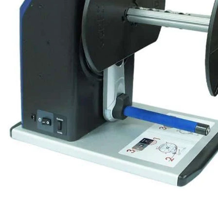
Ribon
Barkod Yazıcı
Barkod Okuyucu
El Terminali