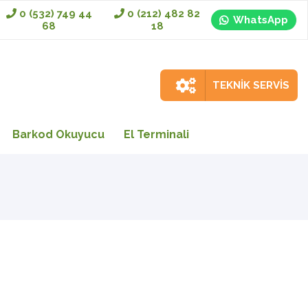
0 (532) 749 44
0 (212) 482 82
WhatsApp
68
18
TEKNİK SERVİS
Barkod Okuyucu
El Terminali