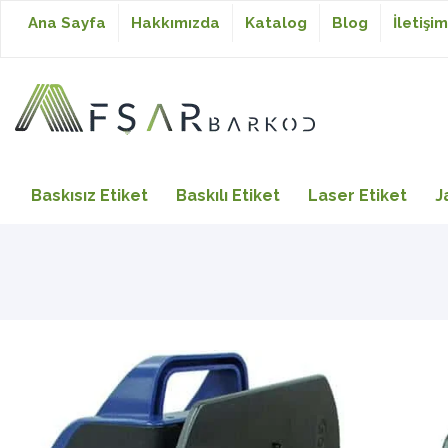
Ana Sayfa
Hakkımızda
Katalog
Blog
İletişim
Baskısız Etiket
Baskısız Etiket
Baskılı Etiket
Laser Etiket
J
Baskılı Etiket
Laser Etiket
Japon Akmaz Yıkama
Talimatı