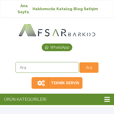
Ana
Hakkımızda
Katalog
Blog
İletişim
Sayfa
Baskısız Etiket
Baskılı Etiket
WhatsApp
Laser Etiket
Japon Akmaz Yıkama
Talimatı
TEKNİK SERVİS
Ribon
ÜRÜN KATEGORİLERİ
Barkod Yazıcı